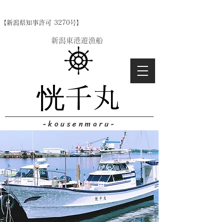
【新潟県知事許可 3270号】
​新潟東港遊漁船
恍千丸
-kousenmaru-