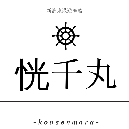
​新潟東港遊漁船
恍千丸
-kousenmaru-