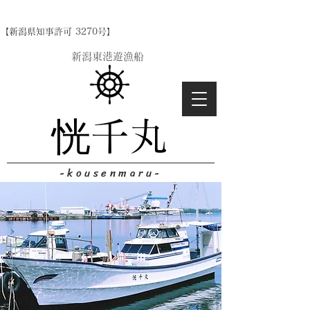
【新潟県知事許可 3270号】
​新潟東港遊漁船
恍千丸
-kousenmaru-