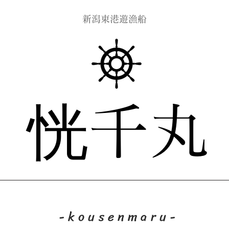
​新潟東港遊漁船
恍千丸
-kousenmaru-