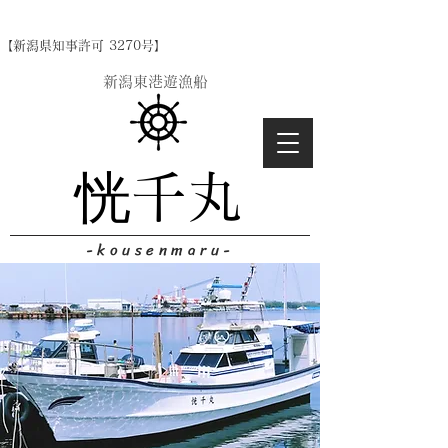
【新潟県知事許可 3270号】
​新潟東港遊漁船
恍千丸
-kousenmaru-