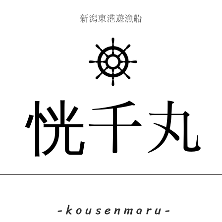
​新潟東港遊漁船
恍千丸
-kousenmaru-